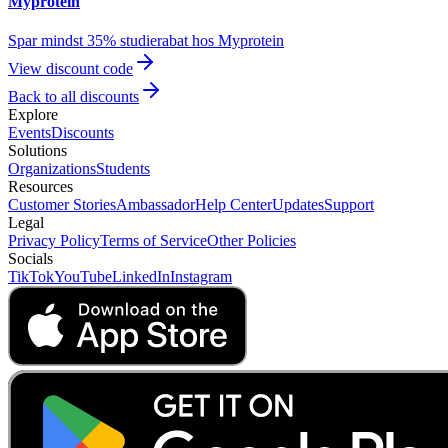
Myprotein
Spar mindst 35% studierabat hos Myprotein
View discount code
Back to all discounts
Explore
Events
Discounts
Solutions
Organizations
Students
Resources
Customer Stories
Ambassador
Help Center
Updates
Support
Legal
Privacy Policy
Terms of Service
Other Policies
Socials
TikTok
YouTube
LinkedIn
Instagram