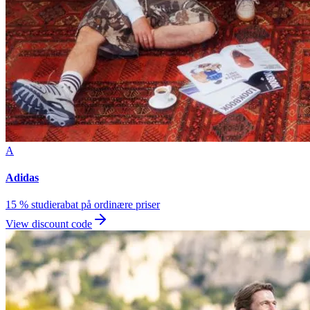
A
Adidas
15 % studierabat på ordinære priser
View discount code