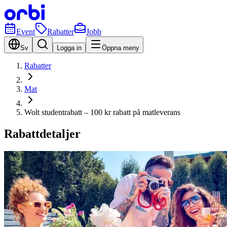
Event
Rabatter
Jobb
Sv
Logga in
Öppna meny
Rabatter
Mat
Wolt studentrabatt – 100 kr rabatt på matleverans
Rabattdetaljer