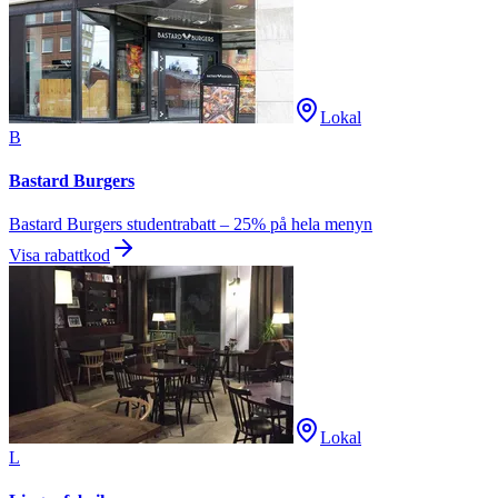
Lokal
B
Bastard Burgers
Bastard Burgers studentrabatt – 25% på hela menyn
Visa rabattkod
Lokal
L