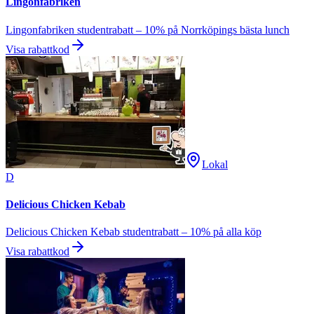
Lingonfabriken
Lingonfabriken studentrabatt – 10% på Norrköpings bästa lunch
Visa rabattkod
Lokal
D
Delicious Chicken Kebab
Delicious Chicken Kebab studentrabatt – 10% på alla köp
Visa rabattkod