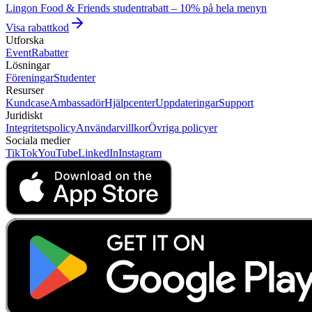
Lingon Food & Friends studentrabatt – 10% på hela menyn
Visa rabattkod
Utforska
Event
Rabatter
Lösningar
Föreningar
Studenter
Resurser
Kundcase
Ambassadör
Hjälpcenter
Uppdateringar
Support
Juridiskt
Integritetspolicy
Användarvillkor
Övriga policyer
Sociala medier
TikTok
YouTube
LinkedIn
Instagram