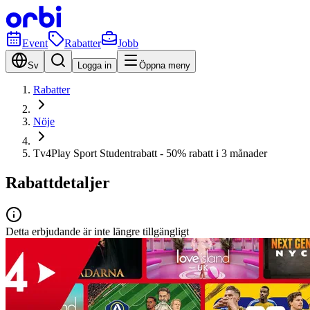
Event
Rabatter
Jobb
Sv
Logga in
Öppna meny
Rabatter
Nöje
Tv4Play Sport Studentrabatt - 50% rabatt i 3 månader
Rabattdetaljer
Detta erbjudande är inte längre tillgängligt