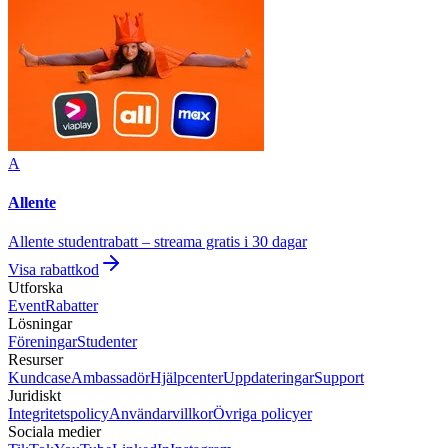
A
Allente
Allente studentrabatt – streama gratis i 30 dagar
Visa rabattkod
Utforska
Event
Rabatter
Lösningar
Föreningar
Studenter
Resurser
Kundcase
Ambassadör
Hjälpcenter
Uppdateringar
Support
Juridiskt
Integritetspolicy
Användarvillkor
Övriga policyer
Sociala medier