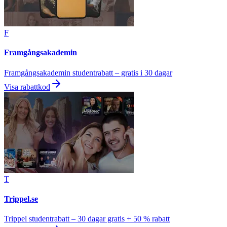
F
Framgångsakademin
Framgångsakademin studentrabatt – gratis i 30 dagar
Visa rabattkod
T
Trippel.se
Trippel studentrabatt – 30 dagar gratis + 50 % rabatt