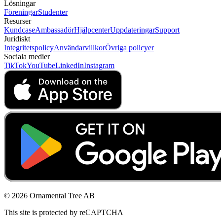
Lösningar
Föreningar
Studenter
Resurser
Kundcase
Ambassadör
Hjälpcenter
Uppdateringar
Support
Juridiskt
Integritetspolicy
Användarvillkor
Övriga policyer
Sociala medier
TikTok
YouTube
LinkedIn
Instagram
© 2026 Ornamental Tree AB
This site is protected by reCAPTCHA