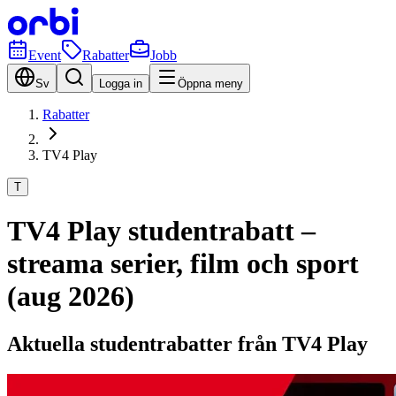
Event
Rabatter
Jobb
Sv
Logga in
Öppna meny
Rabatter
TV4 Play
T
TV4 Play studentrabatt –
streama serier, film och sport
(aug 2026)
Aktuella studentrabatter från TV4 Play