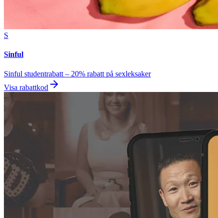
S
Sinful
Sinful studentrabatt – 20% rabatt på sexleksaker
Visa rabattkod