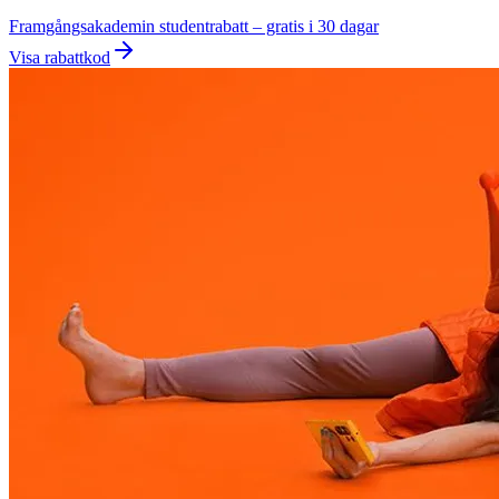
Framgångsakademin studentrabatt – gratis i 30 dagar
Visa rabattkod