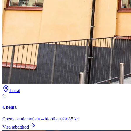
Lokal
C
Cnema
Cnema studentrabatt – biobiljett för 85 kr
Visa rabattkod