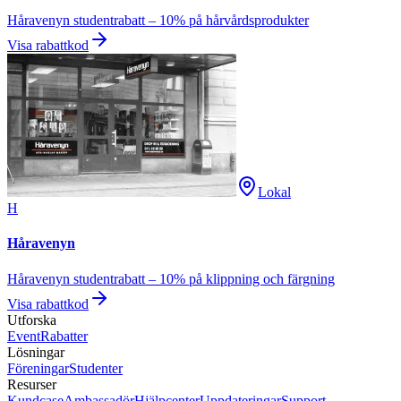
Håravenyn studentrabatt – 10% på hårvårdsprodukter
Visa rabattkod
Lokal
H
Håravenyn
Håravenyn studentrabatt – 10% på klippning och färgning
Visa rabattkod
Utforska
Event
Rabatter
Lösningar
Föreningar
Studenter
Resurser
Kundcase
Ambassadör
Hjälpcenter
Uppdateringar
Support