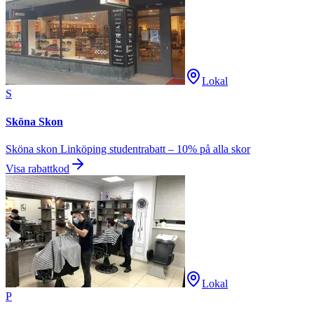
Lokal
S
Sköna Skon
Sköna skon Linköping studentrabatt – 10% på alla skor
Visa rabattkod
Lokal
P