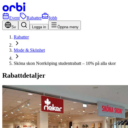
Event
Rabatter
Jobb
Sv
Logga in
Öppna meny
Rabatter
Mode & Skönhet
Sköna skon Norrköping studentrabatt – 10% på alla skor
Rabattdetaljer