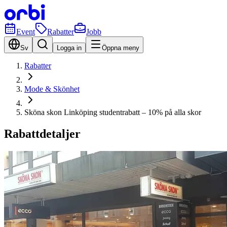
Event
Rabatter
Jobb
Sv
Logga in
Öppna meny
Rabatter
Mode & Skönhet
Sköna skon Linköping studentrabatt – 10% på alla skor
Rabattdetaljer