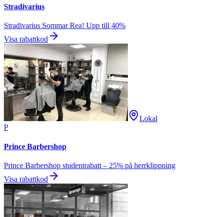
Stradivarius
Stradivarius Sommar Rea! Upp till 40%
Visa rabattkod
Lokal
P
Prince Barbershop
Prince Barbershop studentrabatt – 25% på herrklippning
Visa rabattkod