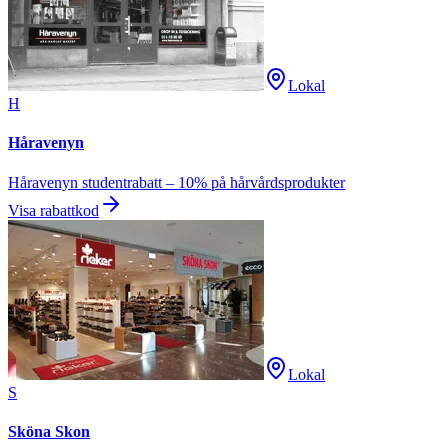
Lokal
H
Håravenyn
Håravenyn studentrabatt – 10% på hårvårdsprodukter
Visa rabattkod
Lokal
S
Sköna Skon