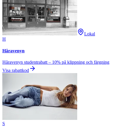
Lokal
H
Håravenyn
Håravenyn studentrabatt – 10% på klippning och färgning
Visa rabattkod
S