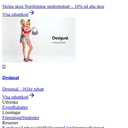
Sköna skon Norrköping studentrabatt – 10% på alla skor
Visa rabattkod
D
Desigual
Desigual - 161kr rabatt
Visa rabattkod
Utforska
Event
Rabatter
Lösningar
Föreningar
Studenter
Resurser
Kundcase
Ambassadör
Hjälpcenter
Uppdateringar
Support