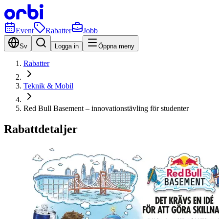
Event
Rabatter
Jobb
Sv
Logga in
Öppna meny
Rabatter
Teknik & Mobil
Red Bull Basement – innovationstävling för studenter
Rabattdetaljer