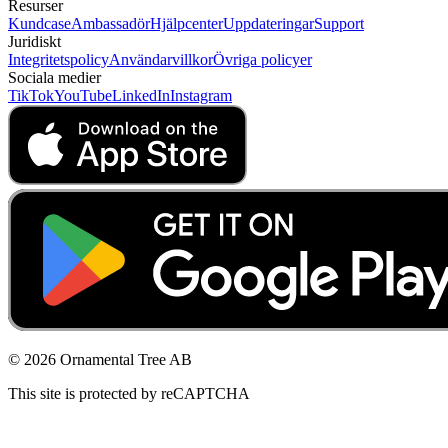
Resurser
Kundcase
Ambassadör
Hjälpcenter
Uppdateringar
Support
Juridiskt
Integritetspolicy
Användarvillkor
Övriga policyer
Sociala medier
TikTok
YouTube
LinkedIn
Instagram
© 2026 Ornamental Tree AB
This site is protected by reCAPTCHA