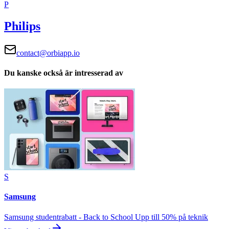
P
Philips
contact@orbiapp.io
Du kanske också är intresserad av
S
Samsung
Samsung studentrabatt - Back to School Upp till 50% på teknik