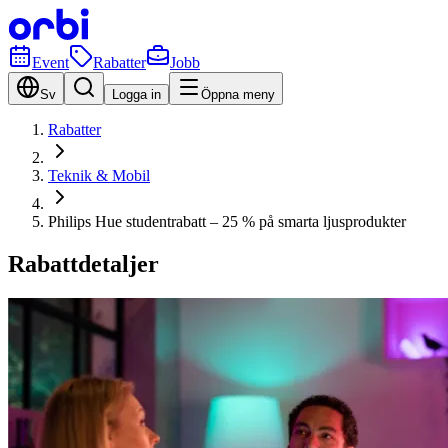
Event
Rabatter
Jobb
Sv
Logga in
Öppna meny
Rabatter
Teknik & Mobil
Philips Hue studentrabatt – 25 % på smarta ljusprodukter
Rabattdetaljer