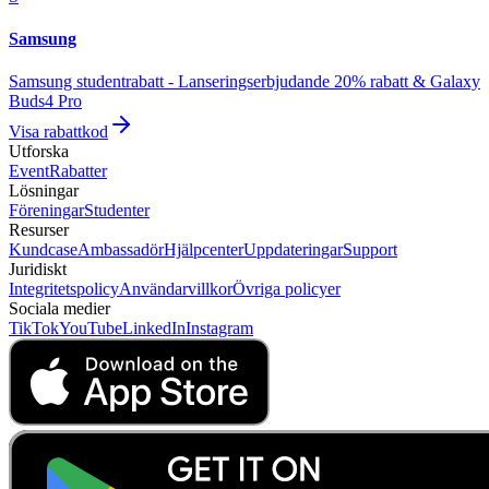
Samsung
Samsung studentrabatt - Lanseringserbjudande 20% rabatt & Galaxy
Buds4 Pro
Visa rabattkod
Utforska
Event
Rabatter
Lösningar
Föreningar
Studenter
Resurser
Kundcase
Ambassadör
Hjälpcenter
Uppdateringar
Support
Juridiskt
Integritetspolicy
Användarvillkor
Övriga policyer
Sociala medier
TikTok
YouTube
LinkedIn
Instagram