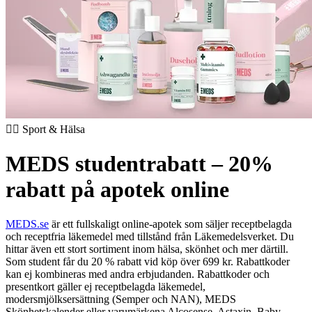
🏃‍♂️ Sport & Hälsa
MEDS studentrabatt – 20%
rabatt på apotek online
MEDS.se
är ett fullskaligt online-apotek som säljer receptbelagda
och receptfria läkemedel med tillstånd från Läkemedelsverket. Du
hittar även ett stort sortiment inom hälsa, skönhet och mer därtill.
Som student får du 20 % rabatt vid köp över 699 kr.
Rabattkoder
kan ej kombineras med andra erbjudanden. Rabattkoder och
presentkort gäller ej receptbelagda läkemedel,
modersmjölksersättning (Semper och NAN), MEDS
Skönhetskalender eller varumärkena Alcosense, Astaxin, Baby