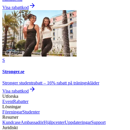
Visa rabattkod
S
Stronger.se
Stronger studentrabatt – 16% rabatt på träningskläder
Visa rabattkod
Utforska
Event
Rabatter
Lösningar
Föreningar
Studenter
Resurser
Kundcase
Ambassadör
Hjälpcenter
Uppdateringar
Support
Juridiskt