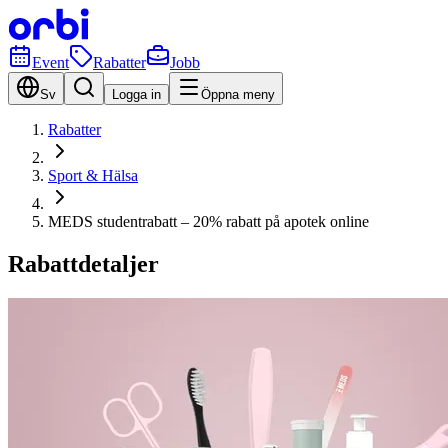
Event
Rabatter
Jobb
Sv
Logga in
Öppna meny
Rabatter
Sport & Hälsa
MEDS studentrabatt – 20% rabatt på apotek online
Rabattdetaljer