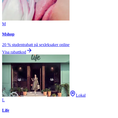
M
Mshop
20 % studentrabatt på sexleksaker online
Visa rabattkod
Lokal
L
Life