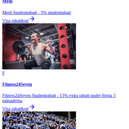
Medi
Medi Studentrabatt - 5% studentrabatt
Visa rabattkod
F
Fitness24Seven
Fitness24Seven Studentrabatt - 15% extra rabatt under första 3
månaderna
Visa rabattkod