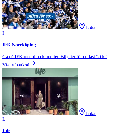
Lokal
I
IFK Norrköping
Gå på IFK med dina kamrater. Biljetter för endast 50 kr!
Visa rabattkod
Lokal
L
Life