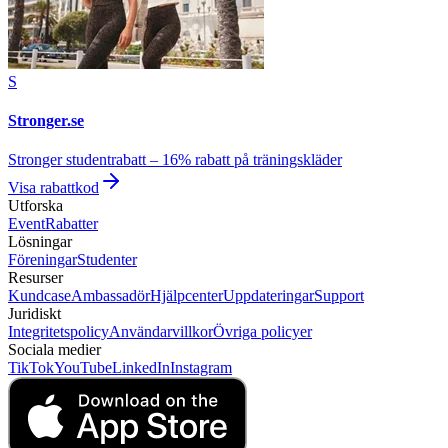
S
Stronger.se
Stronger studentrabatt – 16% rabatt på träningskläder
Visa rabattkod
Utforska
Event
Rabatter
Lösningar
Föreningar
Studenter
Resurser
Kundcase
Ambassadör
Hjälpcenter
Uppdateringar
Support
Juridiskt
Integritetspolicy
Användarvillkor
Övriga policyer
Sociala medier
TikTok
YouTube
LinkedIn
Instagram