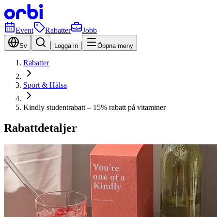
Event
Rabatter
Jobb
Sv
Logga in
Öppna meny
Rabatter
Sport & Hälsa
Kindly studentrabatt – 15% rabatt på vitaminer
Rabattdetaljer