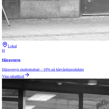
Lokal
H
Håravenyn
Håravenyn studentrabatt – 10% på hårvårdsprodukter
Visa rabattkod