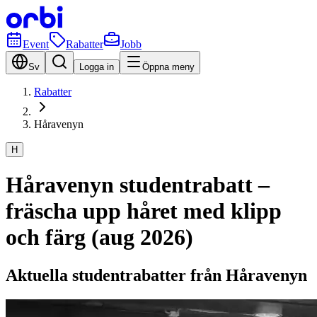
Event
Rabatter
Jobb
Sv
Logga in
Öppna meny
Rabatter
Håravenyn
H
Håravenyn studentrabatt –
fräscha upp håret med klipp
och färg (aug 2026)
Aktuella studentrabatter från Håravenyn