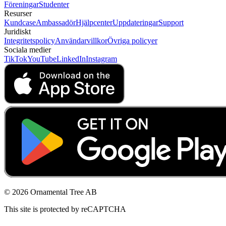
Föreningar
Studenter
Resurser
Kundcase
Ambassadör
Hjälpcenter
Uppdateringar
Support
Juridiskt
Integritetspolicy
Användarvillkor
Övriga policyer
Sociala medier
TikTok
YouTube
LinkedIn
Instagram
© 2026 Ornamental Tree AB
This site is protected by reCAPTCHA