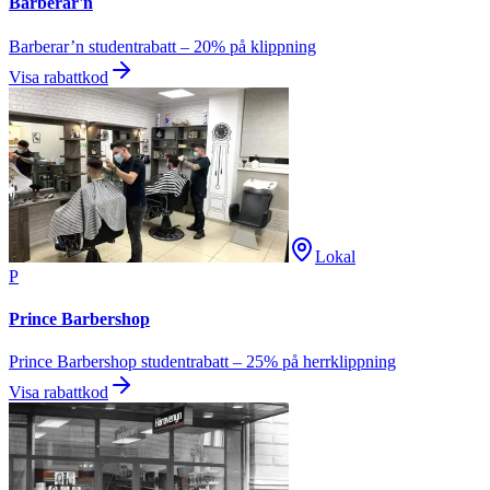
Barberar'n
Barberar’n studentrabatt – 20% på klippning
Visa rabattkod
Lokal
P
Prince Barbershop
Prince Barbershop studentrabatt – 25% på herrklippning
Visa rabattkod