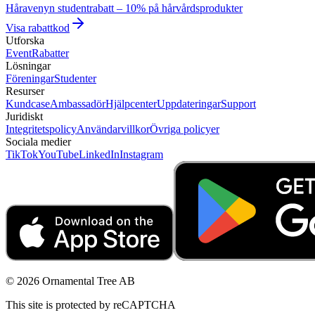
Håravenyn studentrabatt – 10% på hårvårdsprodukter
Visa rabattkod
Utforska
Event
Rabatter
Lösningar
Föreningar
Studenter
Resurser
Kundcase
Ambassadör
Hjälpcenter
Uppdateringar
Support
Juridiskt
Integritetspolicy
Användarvillkor
Övriga policyer
Sociala medier
TikTok
YouTube
LinkedIn
Instagram
© 2026 Ornamental Tree AB
This site is protected by reCAPTCHA