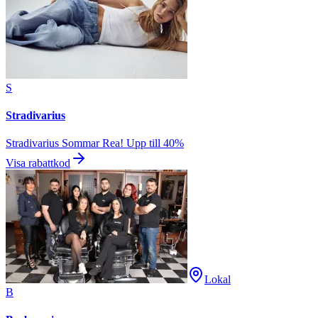
S
Stradivarius
Stradivarius Sommar Rea! Upp till 40%
Visa rabattkod
Lokal
B