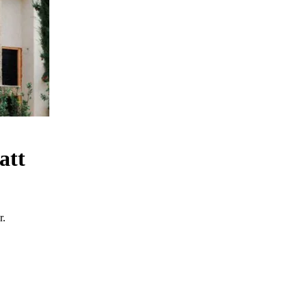
att
r.