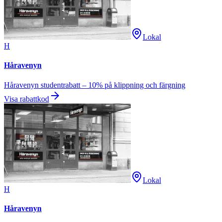
Lokal
H
Håravenyn
Håravenyn studentrabatt – 10% på klippning och färgning
Visa rabattkod
Lokal
H
Håravenyn