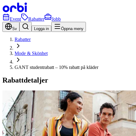
Event
Rabatter
Jobb
Sv
Logga in
Öppna meny
Rabatter
Mode & Skönhet
GANT studentrabatt – 10% rabatt på kläder
Rabattdetaljer