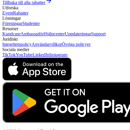
Tillbaka till alla rabatter
Utforska
Event
Rabatter
Lösningar
Föreningar
Studenter
Resurser
Kundcase
Ambassadör
Hjälpcenter
Uppdateringar
Support
Juridiskt
Integritetspolicy
Användarvillkor
Övriga policyer
Sociala medier
TikTok
YouTube
LinkedIn
Instagram