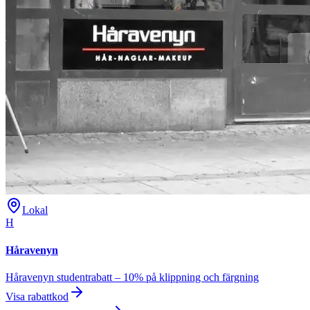
Lokal
H
Håravenyn
Håravenyn studentrabatt – 10% på klippning och färgning
Visa rabattkod