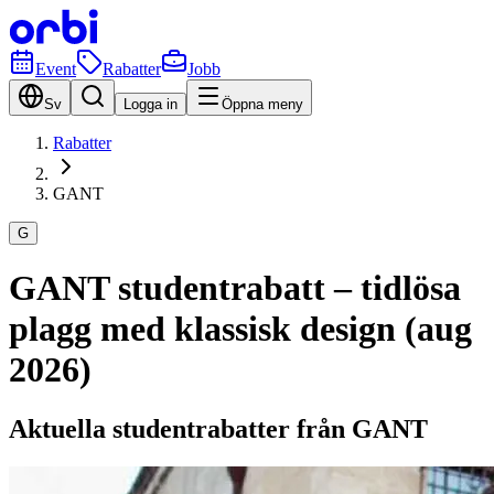
Event
Rabatter
Jobb
Sv
Logga in
Öppna meny
Rabatter
GANT
G
GANT studentrabatt – tidlösa
plagg med klassisk design (aug
2026)
Aktuella studentrabatter från GANT