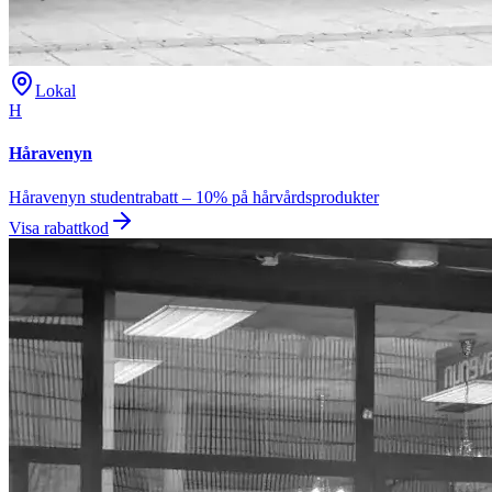
Lokal
H
Håravenyn
Håravenyn studentrabatt – 10% på hårvårdsprodukter
Visa rabattkod