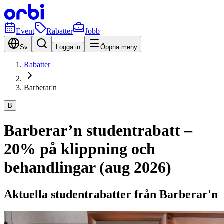
Event
Rabatter
Jobb
Sv
Logga in
Öppna meny
Rabatter
Barberar'n
B
Barberar’n studentrabatt –
20% på klippning och
behandlingar (aug 2026)
Aktuella studentrabatter från Barberar'n