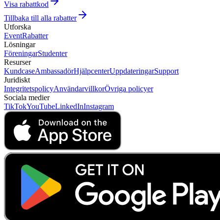
Visa rabattkod
Tillbaka till alla rabatter
Utforska
Event
Rabatter
Lösningar
Föreningar
Studenter
Resurser
Kundcase
Ambassadör
Hjälpcenter
Uppdateringar
Support
Juridiskt
Integritetspolicy
Användarvillkor
Övriga policyer
Sociala medier
TikTok
YouTube
LinkedIn
Instagram