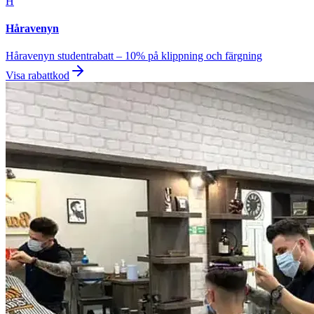
H
Håravenyn
Håravenyn studentrabatt – 10% på klippning och färgning
Visa rabattkod