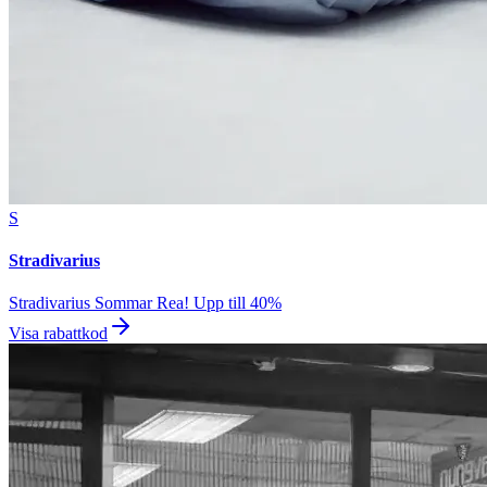
S
Stradivarius
Stradivarius Sommar Rea! Upp till 40%
Visa rabattkod