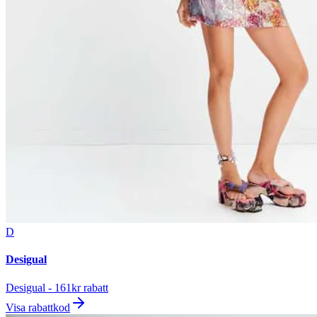
D
Desigual
Desigual - 161kr rabatt
Visa rabattkod