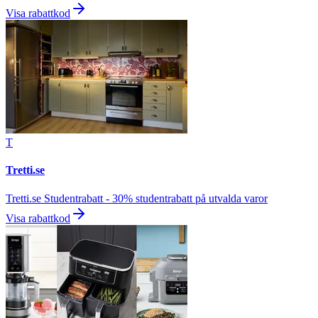
Visa rabattkod
T
Tretti.se
Tretti.se Studentrabatt - 30% studentrabatt på utvalda varor
Visa rabattkod