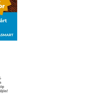
%
a
köp
iljön!