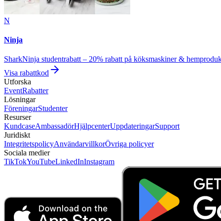
N
Ninja
SharkNinja studentrabatt – 20% rabatt på köksmaskiner & hemproduk
Visa rabattkod
Utforska
Event
Rabatter
Lösningar
Föreningar
Studenter
Resurser
Kundcase
Ambassadör
Hjälpcenter
Uppdateringar
Support
Juridiskt
Integritetspolicy
Användarvillkor
Övriga policyer
Sociala medier
TikTok
YouTube
LinkedIn
Instagram