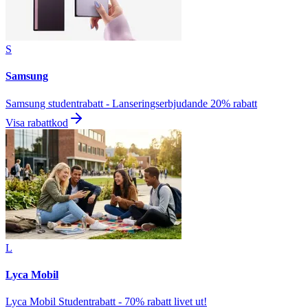
S
Samsung
Samsung studentrabatt - Lanseringserbjudande 20% rabatt
Visa rabattkod
L
Lyca Mobil
Lyca Mobil Studentrabatt - 70% rabatt livet ut!