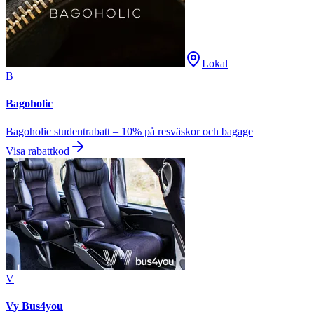
Lokal
B
Bagoholic
Bagoholic studentrabatt – 10% på resväskor och bagage
Visa rabattkod
V
Vy Bus4you