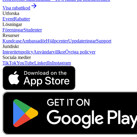
Visa rabattkod
Utforska
Event
Rabatter
Lösningar
Föreningar
Studenter
Resurser
Kundcase
Ambassadör
Hjälpcenter
Uppdateringar
Support
Juridiskt
Integritetspolicy
Användarvillkor
Övriga policyer
Sociala medier
TikTok
YouTube
LinkedIn
Instagram