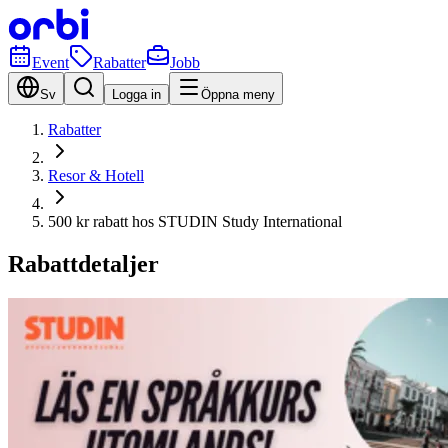
Event
Rabatter
Jobb
Sv
Logga in
Öppna meny
Rabatter
Resor & Hotell
500 kr rabatt hos STUDIN Study International
Rabattdetaljer