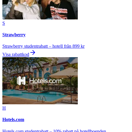
S
Strawberry
Strawberry studentrabatt – hotell från 899 kr
Visa rabattkod
H
Hotels.com
Hotels.com studentrabatt – 10% rabatt på hotellboenden