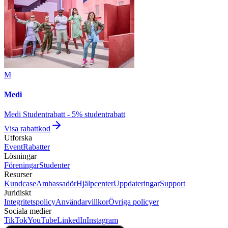
M
Medi
Medi Studentrabatt - 5% studentrabatt
Visa rabattkod
Utforska
Event
Rabatter
Lösningar
Föreningar
Studenter
Resurser
Kundcase
Ambassadör
Hjälpcenter
Uppdateringar
Support
Juridiskt
Integritetspolicy
Användarvillkor
Övriga policyer
Sociala medier
TikTok
YouTube
LinkedIn
Instagram