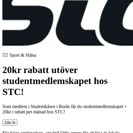
🏃‍♂️ Sport & Hälsa
20kr rabatt utöver
studentmedlemskapet hos
STC!
Som medlem i Studentkåren i Borås får du studentmedlemskapet +
20kr i rabatt per månad hos STC!
Lös in
För bästa upplevelsen, använd Orbi-appen för att lösa in lokala