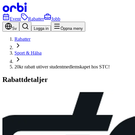
Event
Rabatter
Jobb
Sv
Logga in
Öppna meny
Rabatter
Sport & Hälsa
20kr rabatt utöver studentmedlemskapet hos STC!
Rabattdetaljer