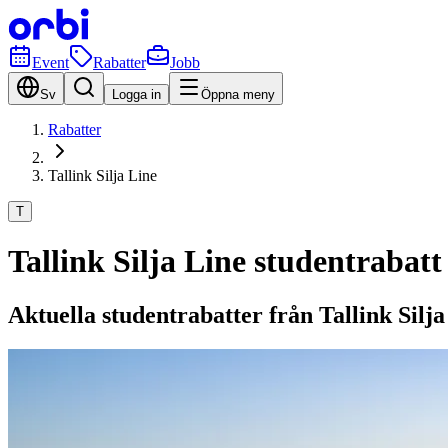
Event
Rabatter
Jobb
Sv
Logga in
Öppna meny
Rabatter
Tallink Silja Line
T
Tallink Silja Line studentrabatt
Aktuella studentrabatter från Tallink Silja