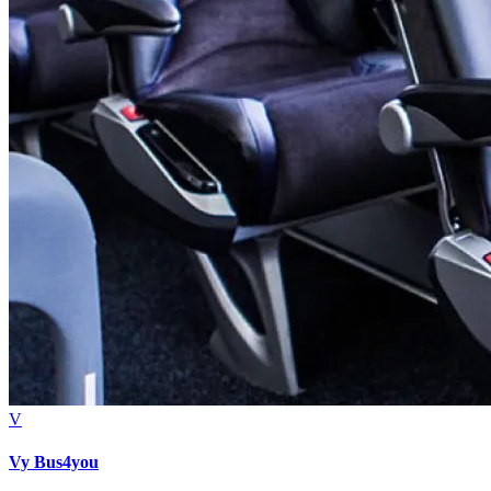
V
Vy Bus4you