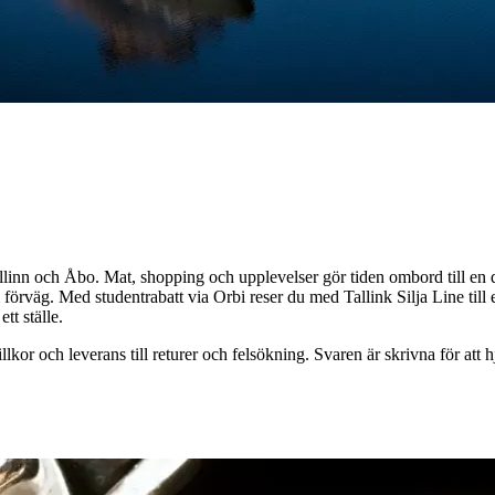
Tallinn och Åbo. Mat, shopping och upplevelser gör tiden ombord till en d
 förväg. Med studentrabatt via Orbi reser du med Tallink Silja Line till et
tt ställe.
illkor och leverans till returer och felsökning. Svaren är skrivna för at