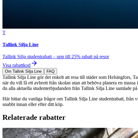
T
Tallink Silja Line
Tallink Silja studentrabatt – upp till 25% rabatt på resor
Visa rabattkod
Om Tallink Silja Line
FAQ
Tallink Silja Line gör det enkelt att resa till städer som Helsingfors, 
när du vill få ett avbrott från skolan utan att behöva planera en massa i
du alla aktuella studenterbjudanden från Tallink Silja Line samlade på e
Här hittar du vanliga frågor om Tallink Silja Line studentrabatt, från v
snabbt innan eller efter ditt köp.
Relaterade rabatter