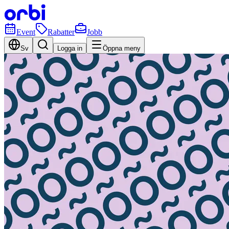
Event
Rabatter
Jobb
Sv
Logga in
Öppna meny