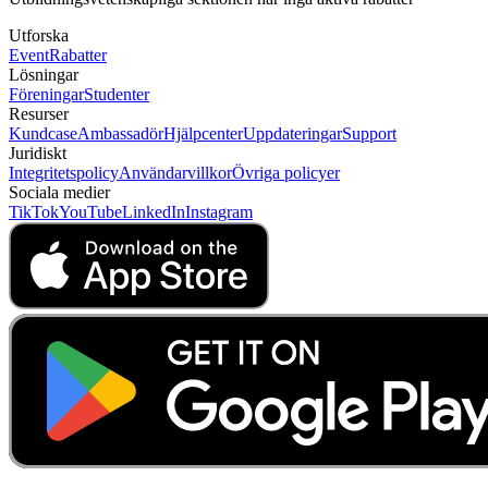
Utforska
Event
Rabatter
Lösningar
Föreningar
Studenter
Resurser
Kundcase
Ambassadör
Hjälpcenter
Uppdateringar
Support
Juridiskt
Integritetspolicy
Användarvillkor
Övriga policyer
Sociala medier
TikTok
YouTube
LinkedIn
Instagram