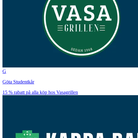
G
Göta Studentkår
15 % rabatt på alla köp hos Vasagrillen