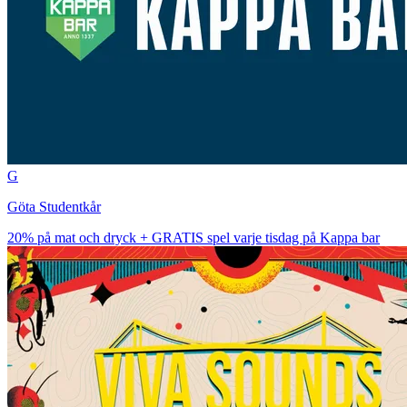
G
Göta Studentkår
20% på mat och dryck + GRATIS spel varje tisdag på Kappa bar