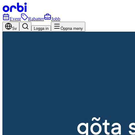
Event
Rabatter
Jobb
Sv
Logga in
Öppna meny