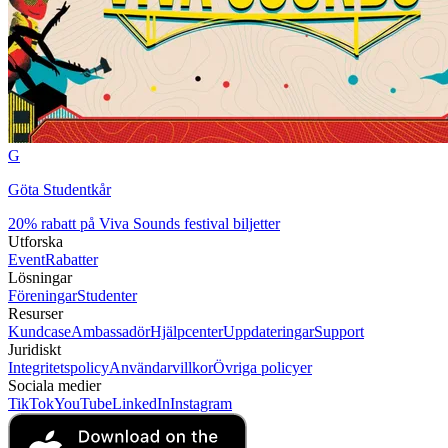
G
Göta Studentkår
20% rabatt på Viva Sounds festival biljetter
Utforska
Event
Rabatter
Lösningar
Föreningar
Studenter
Resurser
Kundcase
Ambassadör
Hjälpcenter
Uppdateringar
Support
Juridiskt
Integritetspolicy
Användarvillkor
Övriga policyer
Sociala medier
TikTok
YouTube
LinkedIn
Instagram