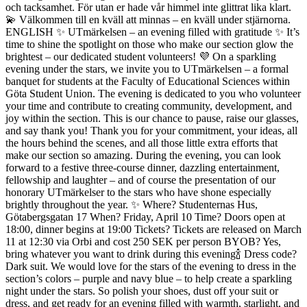
och tacksamhet. För utan er hade vår himmel inte glittrat lika klart.
💫
Välkommen till en kväll att minnas – en kväll under stjärnorna.
ENGLISH
✨ UTmärkelsen – an evening filled with gratitude ✨
It’s
time to shine the spotlight on those who make our section glow the
brightest – our dedicated student volunteers! 💜
On a sparkling
evening under the stars, we invite you to UTmärkelsen – a formal
banquet for students at the Faculty of Educational Sciences within
Göta Student Union.
The evening is dedicated to you who volunteer
your time and contribute to creating community, development, and
joy within the section. This is our chance to pause, raise our glasses,
and say thank you! Thank you for your commitment, your ideas, all
the hours behind the scenes, and all those little extra efforts that
make our section so amazing.
During the evening, you can look
forward to a festive three-course dinner, dazzling entertainment,
fellowship and laughter – and of course the presentation of our
honorary UTmärkelser to the stars who have shone especially
brightly throughout the year. ✨
Where? Studenternas Hus,
Götabergsgatan 17
When? Friday, April 10
Time? Doors open at
18:00, dinner begins at 19:00
Tickets? Tickets are released on March
11 at 12:30 via Orbi and cost 250 SEK per person
BYOB? Yes,
bring whatever you want to drink during this evening🍾
Dress code?
Dark suit. We would love for the stars of the evening to dress in the
section’s colors – purple and navy blue – to help create a sparkling
night under the stars.
So polish your shoes, dust off your suit or
dress, and get ready for an evening filled with warmth, starlight, and