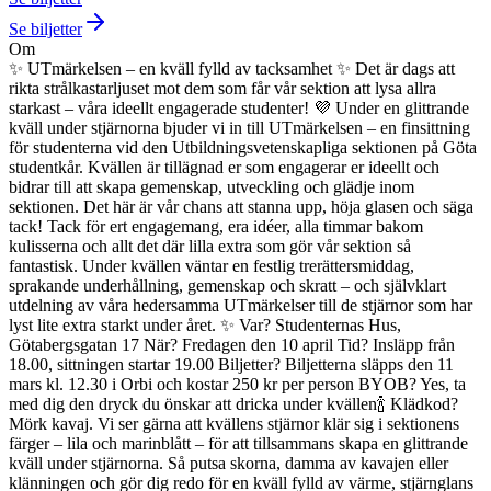
Se biljetter
Om
✨ UTmärkelsen – en kväll fylld av tacksamhet ✨
Det är dags att
rikta strålkastarljuset mot dem som får vår sektion att lysa allra
starkast – våra ideellt engagerade studenter! 💜
Under en glittrande
kväll under stjärnorna bjuder vi in till UTmärkelsen – en finsittning
för studenterna vid den Utbildningsvetenskapliga sektionen på Göta
studentkår.
Kvällen är tillägnad er som engagerar er ideellt och
bidrar till att skapa gemenskap, utveckling och glädje inom
sektionen. Det här är vår chans att stanna upp, höja glasen och säga
tack! Tack för ert engagemang, era idéer, alla timmar bakom
kulisserna och allt det där lilla extra som gör vår sektion så
fantastisk.
Under kvällen väntar en festlig trerättersmiddag,
sprakande underhållning, gemenskap och skratt – och självklart
utdelning av våra hedersamma UTmärkelser till de stjärnor som har
lyst lite extra starkt under året. ✨
Var? Studenternas Hus,
Götabergsgatan 17
När? Fredagen den 10 april
Tid? Insläpp från
18.00, sittningen startar 19.00
Biljetter? Biljetterna släpps den 11
mars kl. 12.30 i Orbi och kostar 250 kr per person
BYOB? Yes, ta
med dig den dryck du önskar att dricka under kvällen🍾
Klädkod?
Mörk kavaj. Vi ser gärna att kvällens stjärnor klär sig i sektionens
färger – lila och marinblått – för att tillsammans skapa en glittrande
kväll under stjärnorna.
Så putsa skorna, damma av kavajen eller
klänningen och gör dig redo för en kväll fylld av värme, stjärnglans