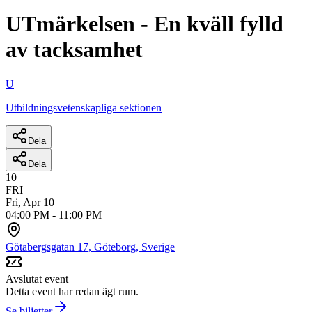
UTmärkelsen - En kväll fylld
av tacksamhet
U
Utbildningsvetenskapliga sektionen
Dela
Dela
10
FRI
Fri, Apr 10
04:00 PM
-
11:00 PM
Götabergsgatan 17, Göteborg, Sverige
Avslutat event
Detta event har redan ägt rum.
Se biljetter