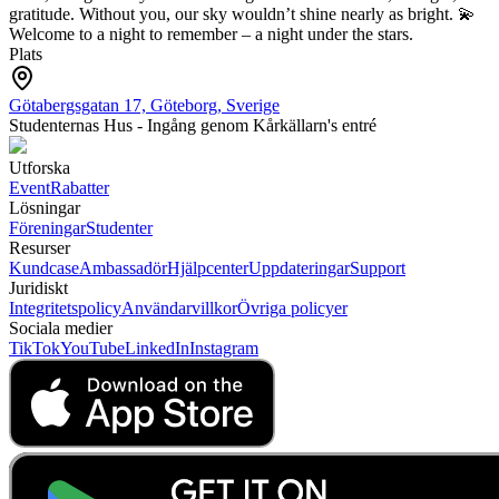
gratitude. Without you, our sky wouldn’t shine nearly as bright. 💫
Welcome to a night to remember – a night under the stars.
Plats
Götabergsgatan 17, Göteborg, Sverige
Studenternas Hus - Ingång genom Kårkällarn's entré
Utforska
Event
Rabatter
Lösningar
Föreningar
Studenter
Resurser
Kundcase
Ambassadör
Hjälpcenter
Uppdateringar
Support
Juridiskt
Integritetspolicy
Användarvillkor
Övriga policyer
Sociala medier
TikTok
YouTube
LinkedIn
Instagram