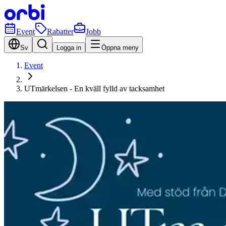
Event
Rabatter
Jobb
Sv
Logga in
Öppna meny
Event
UTmärkelsen - En kväll fylld av tacksamhet