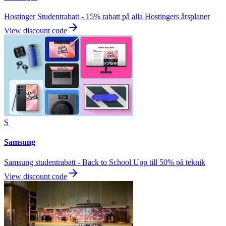
Hostinger Studentrabatt - 15% rabatt på alla Hostingers årsplaner
View discount code
S
Samsung
Samsung studentrabatt - Back to School Upp till 50% på teknik
View discount code