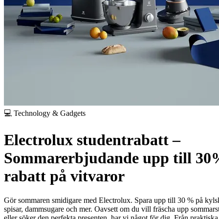
💻 Technology & Gadgets
Electrolux studentrabatt –
Sommarerbjudande upp till 3
rabatt på vitvaror
Gör sommaren smidigare med Electrolux. Spara upp till 30 % på kyls
spisar, dammsugare och mer. Oavsett om du vill fräscha upp sommars
eller söker den perfekta presenten, har vi något för dig. Från praktiska