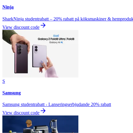
Ninja
SharkNinja studentrabatt – 20% rabatt på köksmaskiner & hemproduk
View discount code
S
Samsung
Samsung studentrabatt - Lanseringserbjudande 20% rabatt
View discount code