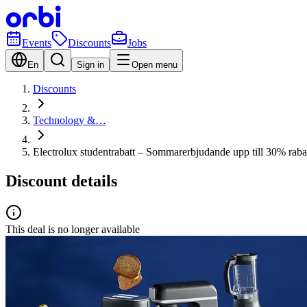
Events
Discounts
Jobs
En
Sign in
Open menu
Discounts
Technology &…
Electrolux studentrabatt – Sommarerbjudande upp till 30% rabat
Discount details
This deal is no longer available