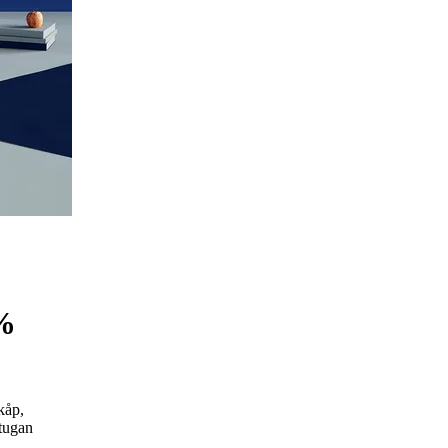
0%
kåp,
tugan