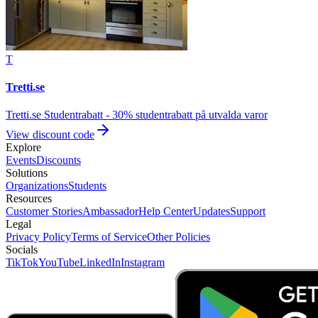
T
Tretti.se
Tretti.se Studentrabatt - 30% studentrabatt på utvalda varor
View discount code
Explore
Events
Discounts
Solutions
Organizations
Students
Resources
Customer Stories
Ambassador
Help Center
Updates
Support
Legal
Privacy Policy
Terms of Service
Other Policies
Socials
TikTok
YouTube
LinkedIn
Instagram