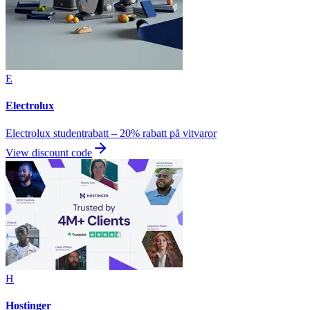
E
Electrolux
Electrolux studentrabatt – 20% rabatt på vitvaror
View discount code
H
Hostinger