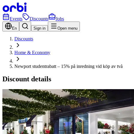
Events
Discounts
Jobs
En
Sign in
Open menu
Discounts
Home & Economy
Newport studentrabatt – 15% på inredning vid köp av två
Discount details