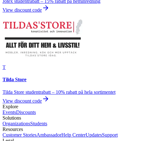
Jotex studentrabatt – 15% rabatt på heminredning
View discount code
T
Tilda Store
Tilda Store studentrabatt – 10% rabatt på hela sortimentet
View discount code
Explore
Events
Discounts
Solutions
Organizations
Students
Resources
Customer Stories
Ambassador
Help Center
Updates
Support
Legal