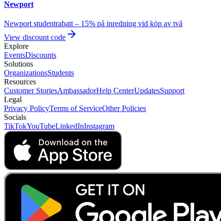
Newport
Newport studentrabatt – 15% på inredning vid köp av två
View discount code
Explore
Events
Discounts
Solutions
Organizations
Students
Resources
Customer Stories
Ambassador
Help Center
Updates
Support
Legal
Privacy Policy
Terms of Service
Other Policies
Socials
TikTok
YouTube
LinkedIn
Instagram