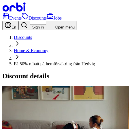
Events
Discounts
Jobs
En
Sign in
Open menu
Discounts
Home & Economy
Få 50% rabatt på hemförsäkring från Hedvig
Discount details