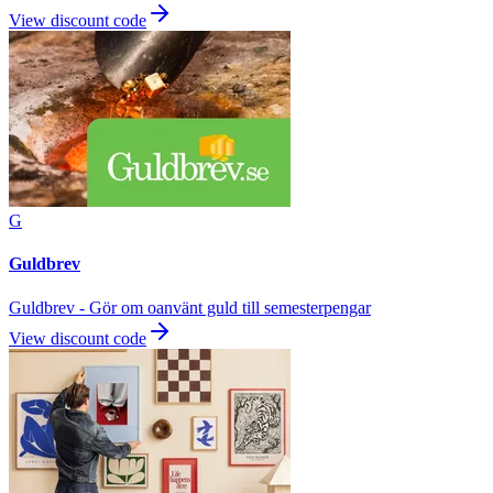
View discount code
G
Guldbrev
Guldbrev - Gör om oanvänt guld till semesterpengar
View discount code