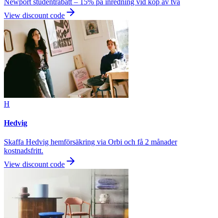
Newport studentrabatt – 15% på inredning vid köp av två
View discount code
H
Hedvig
Skaffa Hedvig hemförsäkring via Orbi och få 2 månader
kostnadsfritt.
View discount code