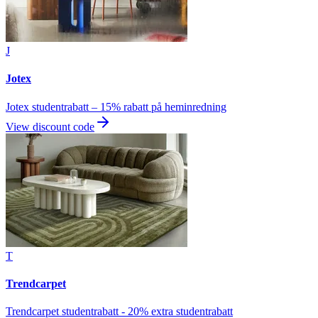
J
Jotex
Jotex studentrabatt – 15% rabatt på heminredning
View discount code
T
Trendcarpet
Trendcarpet studentrabatt - 20% extra studentrabatt