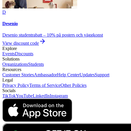
D
Desenio
Desenio studentrabatt – 10% på posters och väggkonst
View discount code
Explore
Events
Discounts
Solutions
Organizations
Students
Resources
Customer Stories
Ambassador
Help Center
Updates
Support
Legal
Privacy Policy
Terms of Service
Other Policies
Socials
TikTok
YouTube
LinkedIn
Instagram