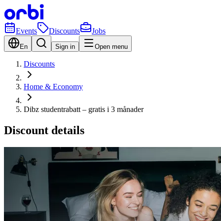
Events
Discounts
Jobs
En
Sign in
Open menu
Discounts
Home & Economy
Dibz studentrabatt – gratis i 3 månader
Discount details