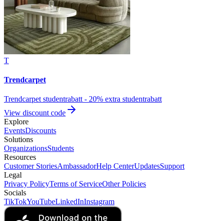
T
Trendcarpet
Trendcarpet studentrabatt - 20% extra studentrabatt
View discount code
Explore
Events
Discounts
Solutions
Organizations
Students
Resources
Customer Stories
Ambassador
Help Center
Updates
Support
Legal
Privacy Policy
Terms of Service
Other Policies
Socials
TikTok
YouTube
LinkedIn
Instagram