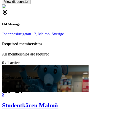
View discount
FM Massage
Johanneslustgatan 12, Malmö, Sverige
Required memberships
All memberships are required
0 / 1 active
S
Studentkåren Malmö
S
Studentkåren Malmö