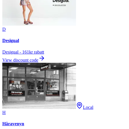
D
Desigual
Desigual - 161kr rabatt
View discount code
Local
H
Håravenyn