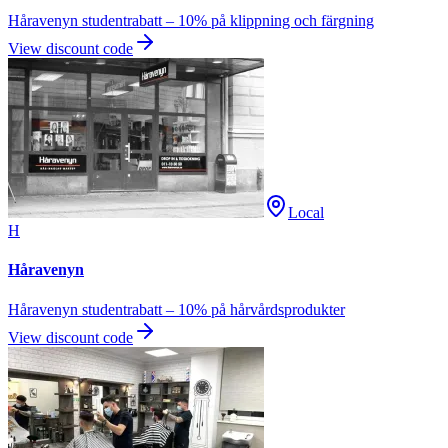
Håravenyn studentrabatt – 10% på klippning och färgning
View discount code
Local
H
Håravenyn
Håravenyn studentrabatt – 10% på hårvårdsprodukter
View discount code