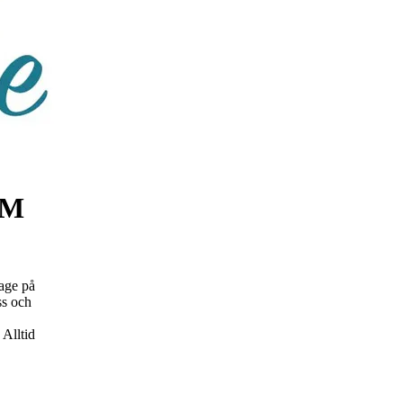
FM
age på
ss och
Alltid