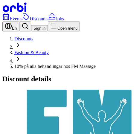
Events
Discounts
Jobs
En
Sign in
Open menu
Discounts
Fashion & Beauty
10% på alla behandlingar hos FM Massage
Discount details