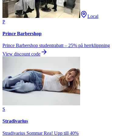
Local
P
Prince Barbershop
Prince Barbershop studentrabatt – 25% på herrklippning
View discount code
S
Stradivarius
Stradivarius Sommar Rea! Upp till 40%