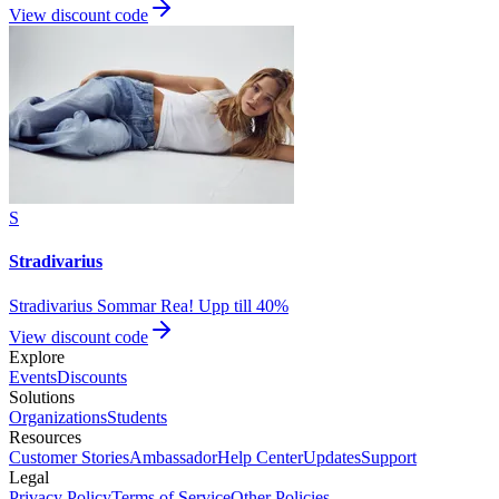
View discount code
S
Stradivarius
Stradivarius Sommar Rea! Upp till 40%
View discount code
Explore
Events
Discounts
Solutions
Organizations
Students
Resources
Customer Stories
Ambassador
Help Center
Updates
Support
Legal
Privacy Policy
Terms of Service
Other Policies