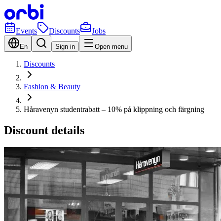
Events
Discounts
Jobs
En
Sign in
Open menu
Discounts
Fashion & Beauty
Håravenyn studentrabatt – 10% på klippning och färgning
Discount details