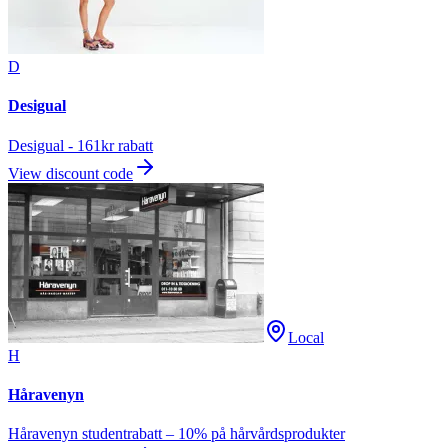
D
Desigual
Desigual - 161kr rabatt
View discount code
Local
H
Håravenyn
Håravenyn studentrabatt – 10% på hårvårdsprodukter