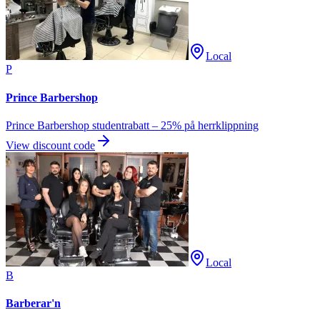
Local
P
Prince Barbershop
Prince Barbershop studentrabatt – 25% på herrklippning
View discount code
Local
B
Barberar'n