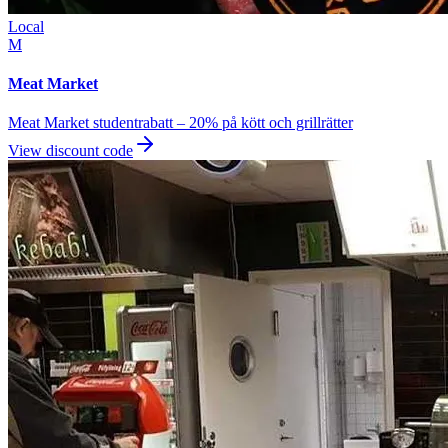
Local
M
Meat Market
Meat Market studentrabatt – 20% på kött och grillrätter
View discount code