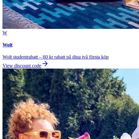
W
Wolt
Wolt studentrabatt – 60 kr rabatt på dina två första köp
View discount code