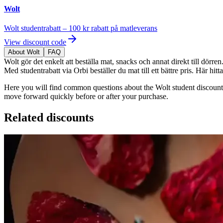
Wolt
Wolt studentrabatt – 100 kr rabatt på matleverans
View discount code
About Wolt
FAQ
Wolt gör det enkelt att beställa mat, snacks och annat direkt till dörre
Med studentrabatt via Orbi beställer du mat till ett bättre pris. Här hit
Here you will find common questions about the Wolt student discount,
move forward quickly before or after your purchase.
Related discounts