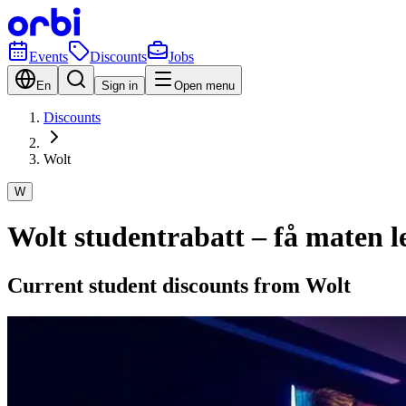
Events
Discounts
Jobs
En
Sign in
Open menu
Discounts
Wolt
W
Wolt studentrabatt – få maten 
Current student discounts from Wolt