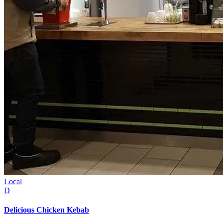
Local
D
Delicious Chicken Kebab