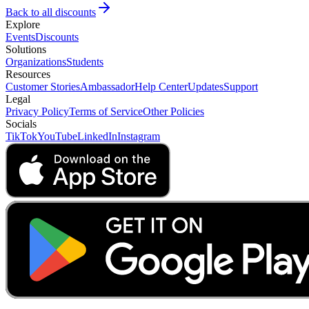
Back to all discounts
Explore
Events
Discounts
Solutions
Organizations
Students
Resources
Customer Stories
Ambassador
Help Center
Updates
Support
Legal
Privacy Policy
Terms of Service
Other Policies
Socials
TikTok
YouTube
LinkedIn
Instagram