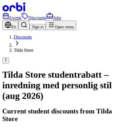
Events
Discounts
Jobs
En
Sign in
Open menu
Discounts
Tilda Store
T
Tilda Store studentrabatt –
inredning med personlig stil
(aug 2026)
Current student discounts from Tilda
Store