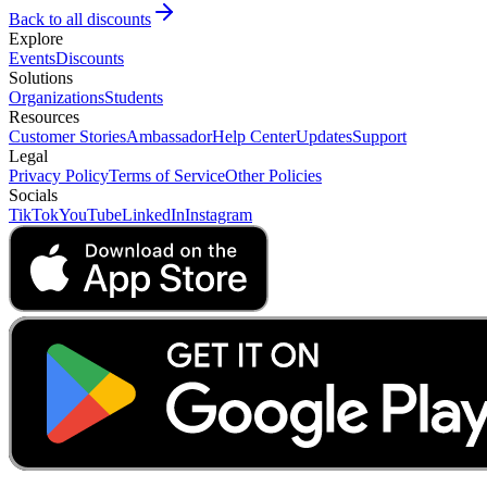
Back to all discounts
Explore
Events
Discounts
Solutions
Organizations
Students
Resources
Customer Stories
Ambassador
Help Center
Updates
Support
Legal
Privacy Policy
Terms of Service
Other Policies
Socials
TikTok
YouTube
LinkedIn
Instagram