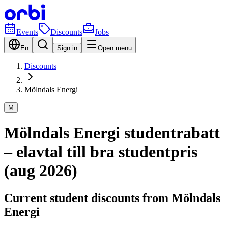
Events
Discounts
Jobs
En
Sign in
Open menu
Discounts
Mölndals Energi
M
Mölndals Energi studentrabatt
– elavtal till bra studentpris
(aug 2026)
Current student discounts from Mölndals
Energi