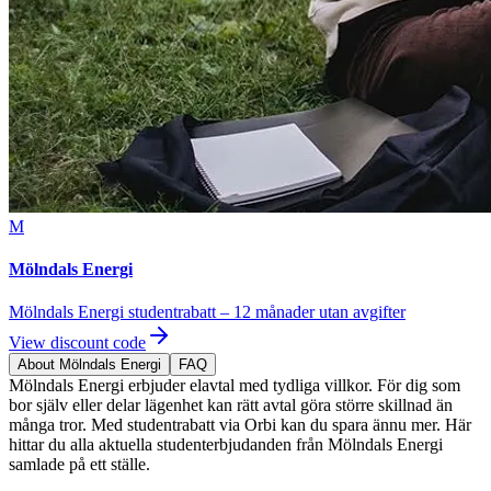
M
Mölndals Energi
Mölndals Energi studentrabatt – 12 månader utan avgifter
View discount code
About Mölndals Energi
FAQ
Mölndals Energi erbjuder elavtal med tydliga villkor. För dig som
bor själv eller delar lägenhet kan rätt avtal göra större skillnad än
många tror. Med studentrabatt via Orbi kan du spara ännu mer. Här
hittar du alla aktuella studenterbjudanden från Mölndals Energi
samlade på ett ställe.