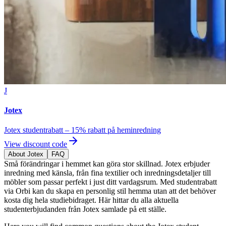
J
Jotex
Jotex studentrabatt – 15% rabatt på heminredning
View discount code
About Jotex
FAQ
Små förändringar i hemmet kan göra stor skillnad. Jotex erbjuder
inredning med känsla, från fina textilier och inredningsdetaljer till
möbler som passar perfekt i just ditt vardagsrum. Med studentrabatt
via Orbi kan du skapa en personlig stil hemma utan att det behöver
kosta dig hela studiebidraget. Här hittar du alla aktuella
studenterbjudanden från Jotex samlade på ett ställe.