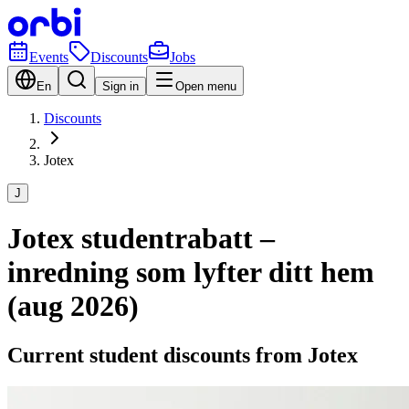
Events
Discounts
Jobs
En
Sign in
Open menu
Discounts
Jotex
J
Jotex studentrabatt –
inredning som lyfter ditt hem
(aug 2026)
Current student discounts from Jotex