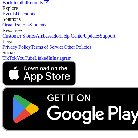
Back to all discounts
Explore
Events
Discounts
Solutions
Organizations
Students
Resources
Customer Stories
Ambassador
Help Center
Updates
Support
Legal
Privacy Policy
Terms of Service
Other Policies
Socials
TikTok
YouTube
LinkedIn
Instagram