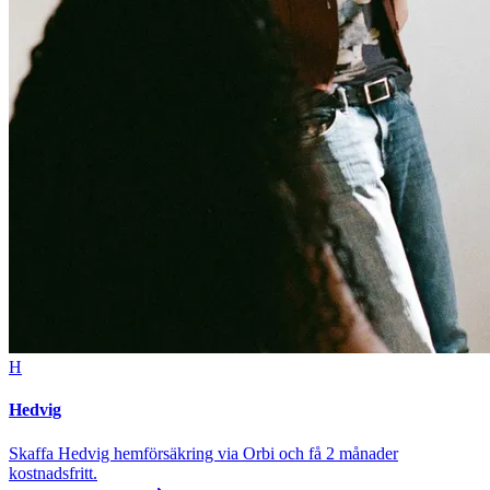
H
Hedvig
Skaffa Hedvig hemförsäkring via Orbi och få 2 månader
kostnadsfritt.