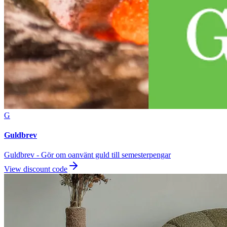
G
Guldbrev
Guldbrev - Gör om oanvänt guld till semesterpengar
View discount code