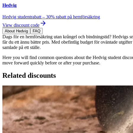
Hedvig
Hedvig studentrabatt – 30% rabatt på hemförsäkring
View discount code
About Hedvig
FAQ
Dags för en hemförsäkring utan krångel och bindningstid? Hedvigs smid
får du ett ännu bättre pris. Med obefintlig budget för oväntade utgifte
samlade på ett ställe.
Here you will find common questions about the Hedvig student discoun
move forward quickly before or after your purchase.
Related discounts