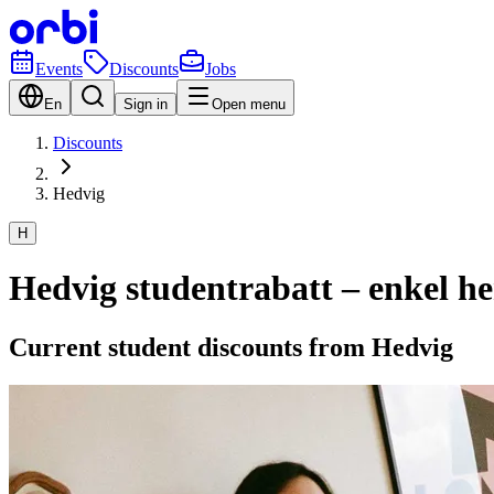
Events
Discounts
Jobs
En
Sign in
Open menu
Discounts
Hedvig
H
Hedvig studentrabatt – enkel h
Current student discounts from Hedvig