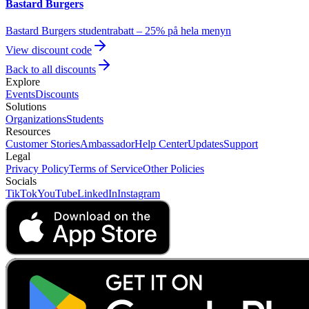
Bastard Burgers
Bastard Burgers studentrabatt – 25% på hela menyn
View discount code
Back to all discounts
Explore
Events
Discounts
Solutions
Organizations
Students
Resources
Customer Stories
Ambassador
Help Center
Updates
Support
Legal
Privacy Policy
Terms of Service
Other Policies
Socials
TikTok
YouTube
LinkedIn
Instagram