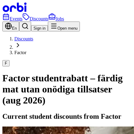
Events
Discounts
Jobs
En
Sign in
Open menu
Discounts
Factor
F
Factor studentrabatt – färdig
mat utan onödiga tillsatser
(aug 2026)
Current student discounts from Factor