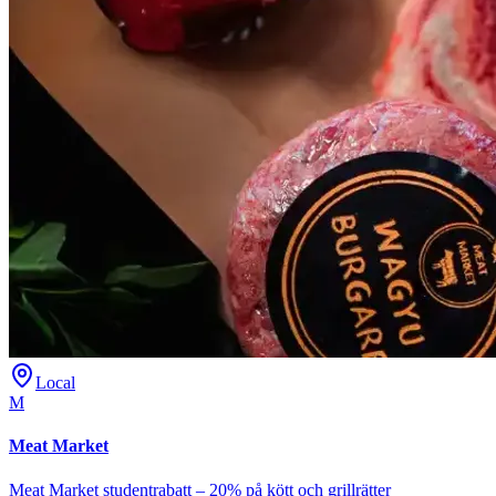
Local
M
Meat Market
Meat Market studentrabatt – 20% på kött och grillrätter