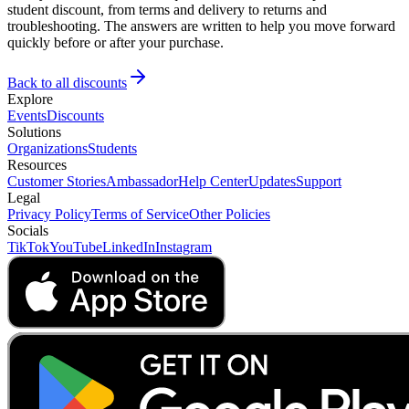
student discount, from terms and delivery to returns and
troubleshooting. The answers are written to help you move forward
quickly before or after your purchase.
Back to all discounts
Explore
Events
Discounts
Solutions
Organizations
Students
Resources
Customer Stories
Ambassador
Help Center
Updates
Support
Legal
Privacy Policy
Terms of Service
Other Policies
Socials
TikTok
YouTube
LinkedIn
Instagram