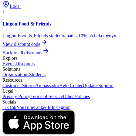
Local
L
Lingon Food & Friends
Lingon Food & Friends studentrabatt – 10% på hela menyn
View discount code
Back to all discounts
Explore
Events
Discounts
Solutions
Organizations
Students
Resources
Customer Stories
Ambassador
Help Center
Updates
Support
Legal
Privacy Policy
Terms of Service
Other Policies
Socials
TikTok
YouTube
LinkedIn
Instagram