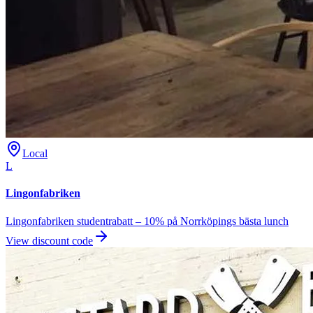
Local
L
Lingonfabriken
Lingonfabriken studentrabatt – 10% på Norrköpings bästa lunch
View discount code