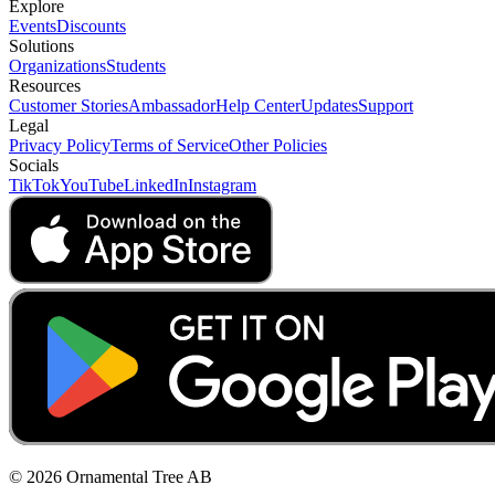
Explore
Events
Discounts
Solutions
Organizations
Students
Resources
Customer Stories
Ambassador
Help Center
Updates
Support
Legal
Privacy Policy
Terms of Service
Other Policies
Socials
TikTok
YouTube
LinkedIn
Instagram
© 2026 Ornamental Tree AB