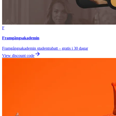
F
Framgångsakademin
Framgångsakademin studentrabatt – gratis i 30 dagar
View discount code