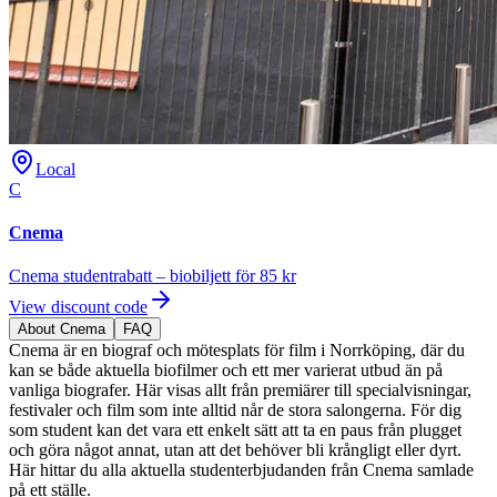
Local
C
Cnema
Cnema studentrabatt – biobiljett för 85 kr
View discount code
About Cnema
FAQ
Cnema är en biograf och mötesplats för film i Norrköping, där du
kan se både aktuella biofilmer och ett mer varierat utbud än på
vanliga biografer. Här visas allt från premiärer till specialvisningar,
festivaler och film som inte alltid når de stora salongerna. För dig
som student kan det vara ett enkelt sätt att ta en paus från plugget
och göra något annat, utan att det behöver bli krångligt eller dyrt.
Här hittar du alla aktuella studenterbjudanden från Cnema samlade
på ett ställe.