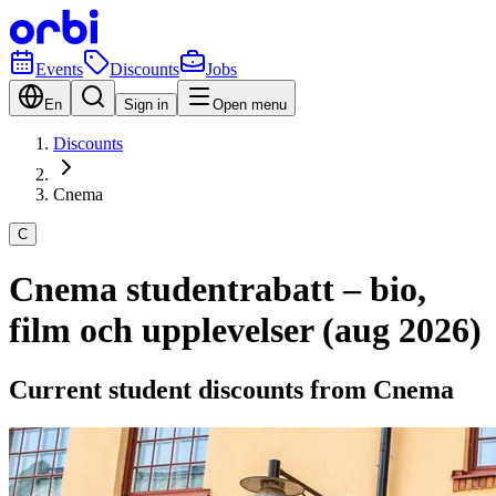
Events
Discounts
Jobs
En
Sign in
Open menu
Discounts
Cnema
C
Cnema studentrabatt – bio,
film och upplevelser (aug 2026)
Current student discounts from Cnema