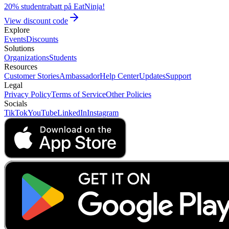
20% studentrabatt på EatNinja!
View discount code
Explore
Events
Discounts
Solutions
Organizations
Students
Resources
Customer Stories
Ambassador
Help Center
Updates
Support
Legal
Privacy Policy
Terms of Service
Other Policies
Socials
TikTok
YouTube
LinkedIn
Instagram