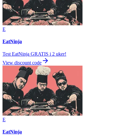
E
EatNinja
Test EatNinja GRATIS i 2 uker!
View discount code
E
EatNinja