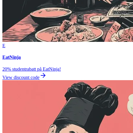
E
EatNinja
20% studentrabatt på EatNinja!
View discount code