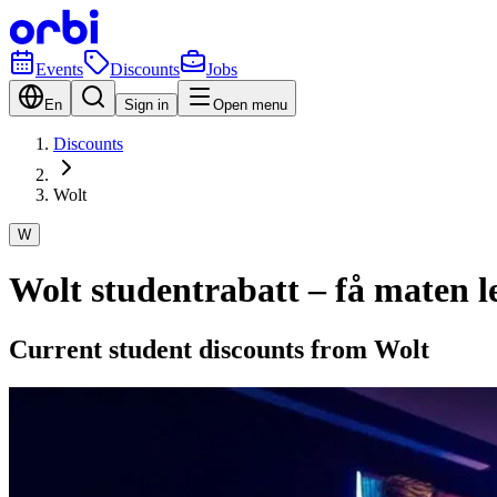
Events
Discounts
Jobs
En
Sign in
Open menu
Discounts
Wolt
W
Wolt studentrabatt – få maten 
Current student discounts from Wolt