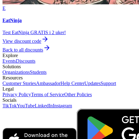
E
EatNinja
Test EatNinja GRATIS i 2 uker!
View discount code
Back to all discounts
Explore
Events
Discounts
Solutions
Organizations
Students
Resources
Customer Stories
Ambassador
Help Center
Updates
Support
Legal
Privacy Policy
Terms of Service
Other Policies
Socials
TikTok
YouTube
LinkedIn
Instagram