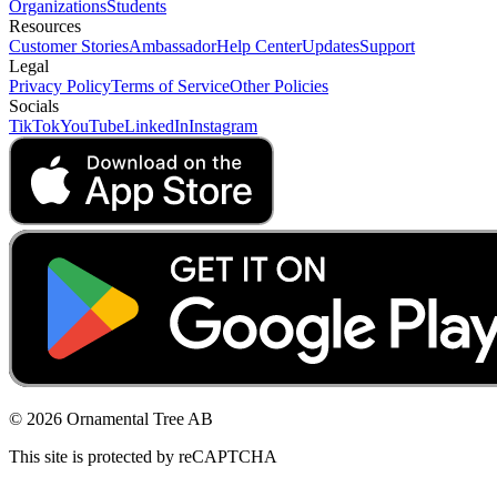
Organizations
Students
Resources
Customer Stories
Ambassador
Help Center
Updates
Support
Legal
Privacy Policy
Terms of Service
Other Policies
Socials
TikTok
YouTube
LinkedIn
Instagram
© 2026 Ornamental Tree AB
This site is protected by reCAPTCHA