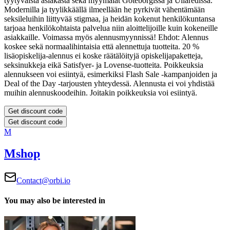
tyytyväistä asiakasta sekä myymälät Göteborgissa ja Ullaredissa.
Modernilla ja tyylikkäällä ilmeellään he pyrkivät vähentämään
seksileluihin liittyvää stigmaa, ja heidän kokenut henkilökuntansa
tarjoaa henkilökohtaista palvelua niin aloittelijoille kuin kokeneille
asiakkaille. Voimassa myös alennusmyynnissä!
Ehdot:
Alennus
koskee sekä normaalihintaisia että alennettuja tuotteita. 20 %
lisäopiskelija-alennus ei koske räätälöityjä opiskelijapaketteja,
seksinukkeja eikä Satisfyer- ja Lovense-tuotteita.
Poikkeuksia
alennukseen voi esiintyä, esimerkiksi Flash Sale -kampanjoiden ja
Deal of the Day -tarjousten yhteydessä.
Alennusta ei voi yhdistää
muihin alennuskoodeihin. Joitakin poikkeuksia voi esiintyä.
Get discount code
Get discount code
M
Mshop
Contact@orbi.io
You may also be interested in