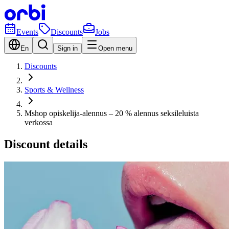
Events
Discounts
Jobs
En
Sign in
Open menu
Discounts
Sports & Wellness
Mshop opiskelija-alennus – 20 % alennus seksileluista
verkossa
Discount details