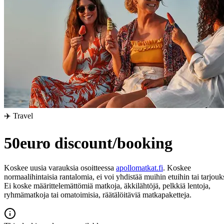
✈️ Travel
50euro discount/booking
Koskee uusia varauksia osoitteessa
apollomatkat.fi
. Koskee
normaalihintaisia rantalomia, ei voi yhdistää muihin etuihin tai tarjouks
Ei koske määrittelemättömiä matkoja, äkkilähtöjä, pelkkiä lentoja,
ryhmämatkoja tai omatoimisia, räätälöitäviä matkapaketteja.