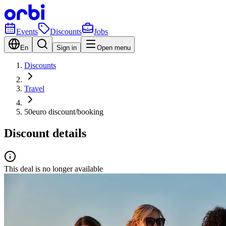
Events
Discounts
Jobs
En
Sign in
Open menu
Discounts
Travel
50euro discount/booking
Discount details
This deal is no longer available