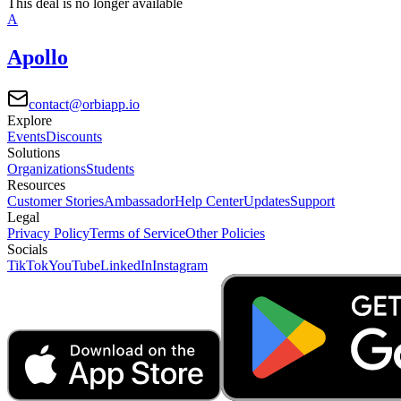
This deal is no longer available
A
Apollo
contact@orbiapp.io
Explore
Events
Discounts
Solutions
Organizations
Students
Resources
Customer Stories
Ambassador
Help Center
Updates
Support
Legal
Privacy Policy
Terms of Service
Other Policies
Socials
TikTok
YouTube
LinkedIn
Instagram