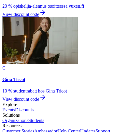
20 % opiskelija-alennus osoitteessa vuxen.fi
View discount code
G
Gina Tricot
10 % studentrabatt hos Gina Tricot
View discount code
Explore
Events
Discounts
Solutions
Organizations
Students
Resources
Customer Stories
Ambassador
Help Center
Updates
Support