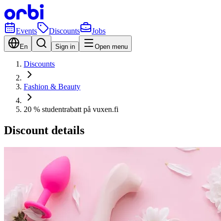
Events
Discounts
Jobs
En
Sign in
Open menu
Discounts
Fashion & Beauty
20 % studentrabatt på vuxen.fi
Discount details