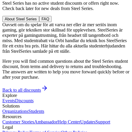
Steel Series has no active student discounts or offers right now.
Check back later for new deals from Steel Series.
About Steel Series
FAQ
Oavsett om du spelar för att varva ner eller är mer seriös inom
gaming, gör tekniken stor skillnad för upplevelsen. SteelSeries är
experter på gamingutrustning, från headset till tangentbord och
möss. Med studentrabatt via Orbi handlar du teknik hos SteelSeries
för ett extra bra pris. Här hittar du alla aktuella studenterbjudanden
från SteelSeries samlade på ett ställe.
Here you will find common questions about the Steel Series student
discount, from terms and delivery to returns and troubleshooting.
The answers are written to help you move forward quickly before or
after your purchase.
Back to all discounts
Explore
Events
Discounts
Solutions
Organizations
Students
Resources
Customer Stories
Ambassador
Help Center
Updates
Support
Legal