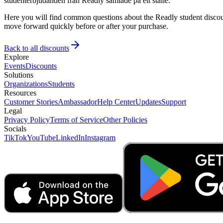
studenterbjudanden från Readly samlade på ett ställe.
Here you will find common questions about the Readly student discoun
move forward quickly before or after your purchase.
Back to all discounts
Explore
Events
Discounts
Solutions
Organizations
Students
Resources
Customer Stories
Ambassador
Help Center
Updates
Support
Legal
Privacy Policy
Terms of Service
Other Policies
Socials
TikTok
YouTube
LinkedIn
Instagram