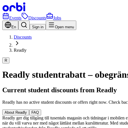
Events
Discounts
Jobs
En
Sign in
Open menu
Discounts
Readly
R
Readly studentrabatt – obegrän
Current student discounts from Readly
Readly has no active student discounts or offers right now. Check bac
About Readly
FAQ
Readly ger dig tillgång till tusentals magasin och tidningar i mobilen el
när du vill varva ner med något lättläst mellan kurslitteratur. Med student