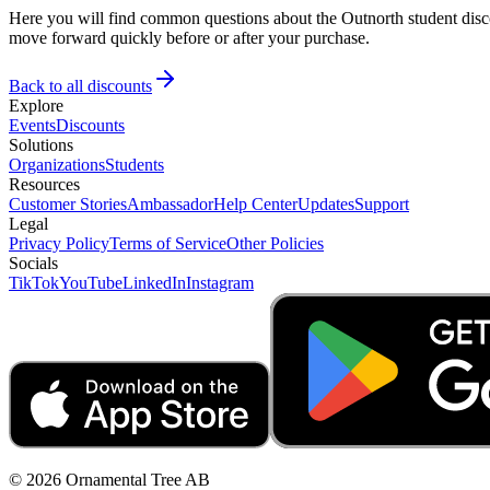
Here you will find common questions about the Outnorth student disco
move forward quickly before or after your purchase.
Back to all discounts
Explore
Events
Discounts
Solutions
Organizations
Students
Resources
Customer Stories
Ambassador
Help Center
Updates
Support
Legal
Privacy Policy
Terms of Service
Other Policies
Socials
TikTok
YouTube
LinkedIn
Instagram
© 2026 Ornamental Tree AB