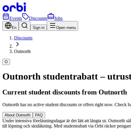
Events
Discounts
Jobs
En
Sign in
Open menu
Discounts
Outnorth
O
Outnorth studentrabatt – utrustn
Current student discounts from Outnorth
Outnorth has no active student discounts or offers right now. Check b
About Outnorth
FAQ
Under intensiva föreläsningsdagar är det lätt att längta ut. Outnorth sä
till löpning och skidåkning. Med studentrabatt via Orbi räcker pengarna