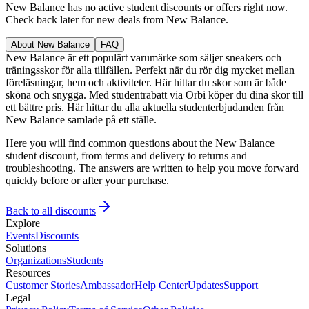
New Balance has no active student discounts or offers right now.
Check back later for new deals from New Balance.
About New Balance
FAQ
New Balance är ett populärt varumärke som säljer sneakers och
träningsskor för alla tillfällen. Perfekt när du rör dig mycket mellan
föreläsningar, hem och aktiviteter. Här hittar du skor som är både
sköna och snygga. Med studentrabatt via Orbi köper du dina skor till
ett bättre pris. Här hittar du alla aktuella studenterbjudanden från
New Balance samlade på ett ställe.
Here you will find common questions about the New Balance
student discount, from terms and delivery to returns and
troubleshooting. The answers are written to help you move forward
quickly before or after your purchase.
Back to all discounts
Explore
Events
Discounts
Solutions
Organizations
Students
Resources
Customer Stories
Ambassador
Help Center
Updates
Support
Legal