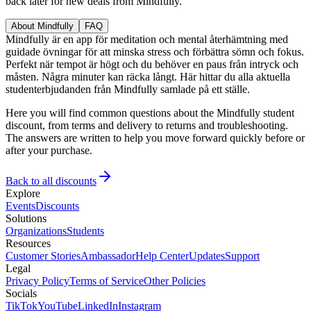
back later for new deals from Mindfully.
About Mindfully
FAQ
Mindfully är en app för meditation och mental återhämtning med
guidade övningar för att minska stress och förbättra sömn och fokus.
Perfekt när tempot är högt och du behöver en paus från intryck och
måsten. Några minuter kan räcka långt. Här hittar du alla aktuella
studenterbjudanden från Mindfully samlade på ett ställe.
Here you will find common questions about the Mindfully student
discount, from terms and delivery to returns and troubleshooting.
The answers are written to help you move forward quickly before or
after your purchase.
Back to all discounts
Explore
Events
Discounts
Solutions
Organizations
Students
Resources
Customer Stories
Ambassador
Help Center
Updates
Support
Legal
Privacy Policy
Terms of Service
Other Policies
Socials
TikTok
YouTube
LinkedIn
Instagram