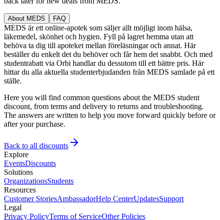
back later for new deals from MEDS.
About MEDS
FAQ
MEDS är ett online-apotek som säljer allt möjligt inom hälsa,
läkemedel, skönhet och hygien. Fyll på lagret hemma utan att
behöva ta dig till apoteket mellan föreläsningar och annat. Här
beställer du enkelt det du behöver och får hem det snabbt. Och med
studentrabatt via Orbi handlar du dessutom till ett bättre pris. Här
hittar du alla aktuella studenterbjudanden från MEDS samlade på ett
ställe.
Here you will find common questions about the MEDS student
discount, from terms and delivery to returns and troubleshooting.
The answers are written to help you move forward quickly before or
after your purchase.
Back to all discounts
Explore
Events
Discounts
Solutions
Organizations
Students
Resources
Customer Stories
Ambassador
Help Center
Updates
Support
Legal
Privacy Policy
Terms of Service
Other Policies