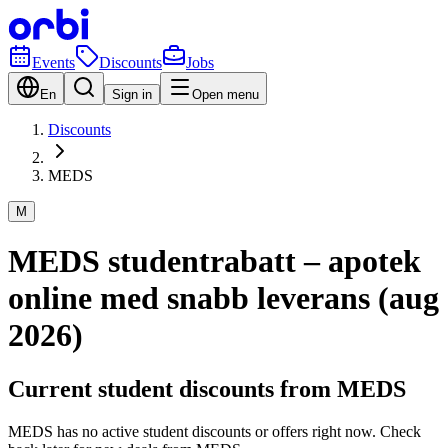
Events
Discounts
Jobs
En
Sign in
Open menu
Discounts
MEDS
M
MEDS studentrabatt – apotek
online med snabb leverans (aug
2026)
Current student discounts from MEDS
MEDS has no active student discounts or offers right now. Check