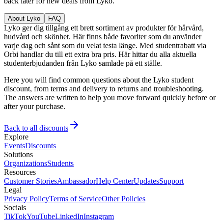
back later for new deals from Lyko.
About Lyko
FAQ
Lyko ger dig tillgång ett brett sortiment av produkter för hårvård,
hudvård och skönhet. Här finns både favoriter som du använder
varje dag och sånt som du velat testa länge. Med studentrabatt via
Orbi handlar du till ett extra bra pris. Här hittar du alla aktuella
studenterbjudanden från Lyko samlade på ett ställe.
Here you will find common questions about the Lyko student
discount, from terms and delivery to returns and troubleshooting.
The answers are written to help you move forward quickly before or
after your purchase.
Back to all discounts
Explore
Events
Discounts
Solutions
Organizations
Students
Resources
Customer Stories
Ambassador
Help Center
Updates
Support
Legal
Privacy Policy
Terms of Service
Other Policies
Socials
TikTok
YouTube
LinkedIn
Instagram