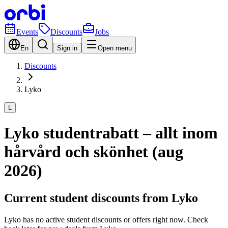
Events
Discounts
Jobs
En
Sign in
Open menu
Discounts
Lyko
L
Lyko studentrabatt – allt inom
hårvård och skönhet (aug
2026)
Current student discounts from Lyko
Lyko has no active student discounts or offers right now. Check