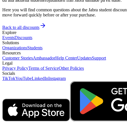
du alla aktuella studenterbjudanden från Jabra samlade på ett ställe.
Here you will find common questions about the Jabra student discount
move forward quickly before or after your purchase.
Back to all discounts
Explore
Events
Discounts
Solutions
Organizations
Students
Resources
Customer Stories
Ambassador
Help Center
Updates
Support
Legal
Privacy Policy
Terms of Service
Other Policies
Socials
TikTok
YouTube
LinkedIn
Instagram