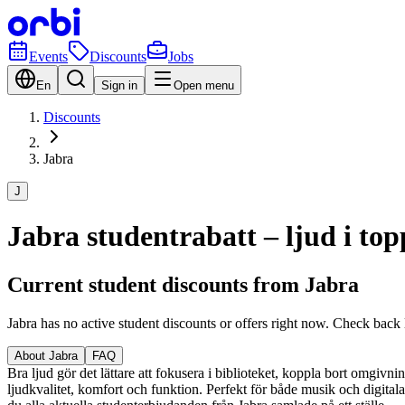
Events
Discounts
Jobs
En
Sign in
Open menu
Discounts
Jabra
J
Jabra studentrabatt – ljud i to
Current student discounts from Jabra
Jabra has no active student discounts or offers right now. Check back 
About Jabra
FAQ
Bra ljud gör det lättare att fokusera i biblioteket, koppla bort omgivn
ljudkvalitet, komfort och funktion. Perfekt för både musik och digitala